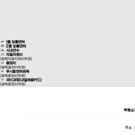
1종 보통면허
2종 보통면허
시내연수
자동차정비
(충북자동차정비학원)
중장비
(충북중장비학원)
무시험면허취득
(충북중장비학원)
국비과정(내일배움카드)
(충북중장비학원)
학원소
주소 