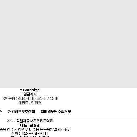
naver blog
입금계좌
국민은행 : 404-001-04-674941
예금주 : 김원경
개
개인정보보호정책
이메일무단수집거부
상호 : 덕일자동차운전전문학원
대표 : 김원경
: 충북 청주시 청원구 내수읍 은곡묵방길 22-27
전화 : 043-214-2100