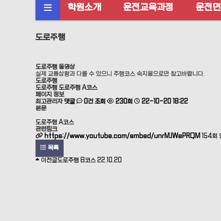
학원소개
운전교육과정
운전면
류
도로주행
도로주행 동영상
실제 교통상황과 다를 수 있으니 주행코스 숙지용으로만 참고바랍니다.
도로주행
도로주행
도로주행 A코스
페이지 정보
최고관리자
댓글
0건
조회
230회
22-10-20 18:22
본문
도로주행 A코스
관련링크
https://www.youtube.com/embed/unrMJWePRQM
154회
목록
이전글
도로주행 B코스
22.10.20