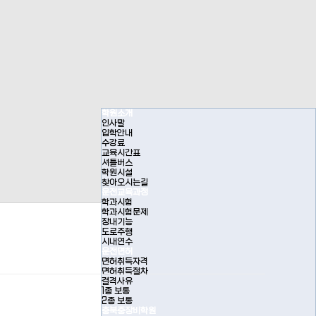
학원소개
인사말
입학안내
수강료
교육시간표
셔틀버스
학원시설
찾아오시는길
운전교육과정
학과시험
학과시험문제
장내기능
도로주행
시내연수
운전면허
면허취득자격
면허취득절차
결격사유
1종 보통
2종 보통
충북중장비학원