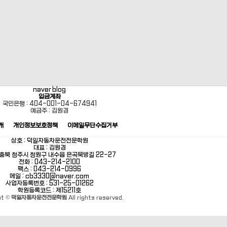
naver blog
입금계좌
국민은행 : 404-001-04-674941
예금주 : 김원경
개
개인정보보호정책
이메일무단수집거부
상호 : 덕일자동차운전전문학원
대표 : 김원경
: 충북 청주시 청원구 내수읍 은곡묵방길 22-27
전화 : 043-214-2100
팩스 : 043-214-0996
메일 : cb3330@naver.com
사업자등록번호 : 531-25-01262
학원등록코드 : 제15211호
ht ©
덕일자동차운전전문학원
All rights reserved.