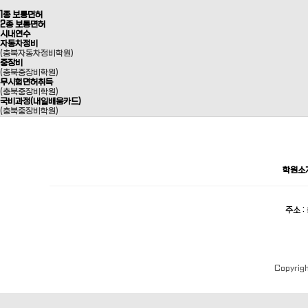
1종 보통면허
2종 보통면허
시내연수
자동차정비
(충북자동차정비학원)
중장비
(충북중장비학원)
무시험면허취득
(충북중장비학원)
국비과정(내일배움카드)
(충북중장비학원)
학원소
주소 
Copyrig