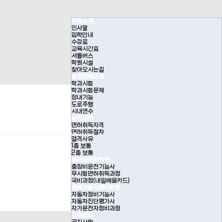
학원소개
인사말
입학안내
수강료
교육시간표
셔틀버스
학원시설
찾아오시는길
운전교육과정
학과시험
학과시험문제
장내기능
도로주행
시내연수
운전면허
면허취득자격
면허취득절차
결격사유
1종 보통
2종 보통
충북중장비학원
중장비운전기능사
무시험면허취득과정
국비과정(내일배움카드)
충북자동차정비학원
자동차정비기능사
자동차진단평가사
자가운전자정비과정
고객센터